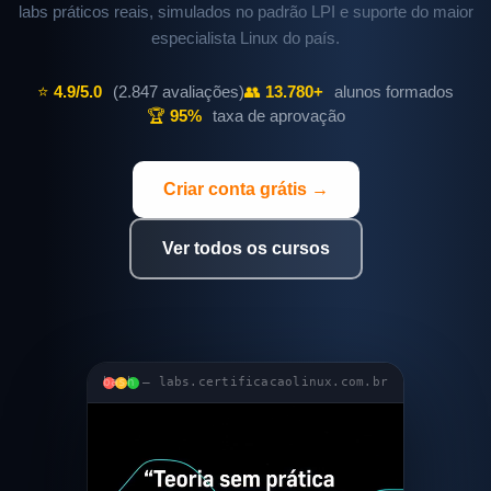
labs práticos reais, simulados no padrão LPI e suporte do maior
especialista Linux do país.
⭐
4.9/5.0
(2.847 avaliações)
👥
13.780+
alunos formados
🏆
95%
taxa de aprovação
Criar conta grátis →
Ver todos os cursos
bash — labs.certificacaolinux.com.br